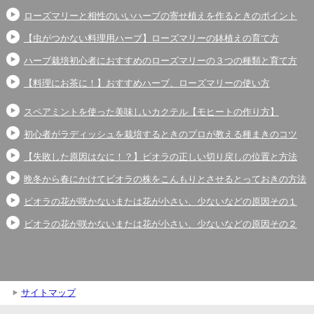
ローズマリーと相性のいいハーブの寄せ植えを作るときのポイント
【虫がつかない料理用ハーブ】ローズマリーの鉢植えの育て方
ハーブ栽培初心者におすすめのローズマリーの３つの種類と育て方
【料理にお茶に！】おすすめハーブ、ローズマリーの使い方
スペアミントを使った美味しいカクテル【モヒートの作り方】
初心者がラディッシュを栽培するときのプロが教える種まきのコツ
【失敗した原因はなに！？】ビオラの正しい切り戻しの位置と方法
晩冬から春にかけてビオラの株をこんもりとさせるとっておきの方法
ビオラの花が咲かないまたは花が小さい、少ないなどの原因その１
ビオラの花が咲かないまたは花が小さい、少ないなどの原因その２
サイトマップ