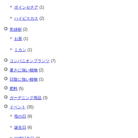
ポインセチア
(1)
ハイビスカス
(2)
常緑樹
(2)
お茶
(1)
ミカン
(1)
コンパニオンプランツ
(7)
暑さに強い植物
(2)
日陰に強い植物
(1)
肥料
(5)
ガーデニング用品
(3)
イベント
(35)
母の日
(9)
誕生日
(6)