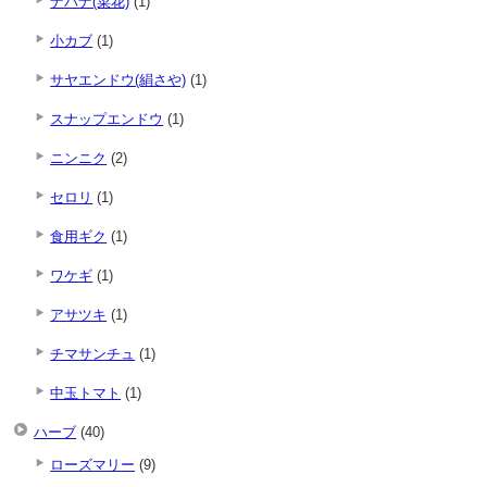
ナバナ(菜花)
(1)
小カブ
(1)
サヤエンドウ(絹さや)
(1)
スナップエンドウ
(1)
ニンニク
(2)
セロリ
(1)
食用ギク
(1)
ワケギ
(1)
アサツキ
(1)
チマサンチュ
(1)
中玉トマト
(1)
ハーブ
(40)
ローズマリー
(9)