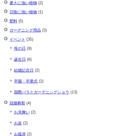
暑さに強い植物
(2)
日陰に強い植物
(1)
肥料
(5)
ガーデニング用品
(3)
イベント
(35)
母の日
(9)
誕生日
(6)
結婚記念日
(2)
卒園・卒業式
(2)
国際バラとガーデニングショウ
(13)
冠婚葬祭
(4)
お見舞い
(2)
お盆
(2)
お彼岸
(2)