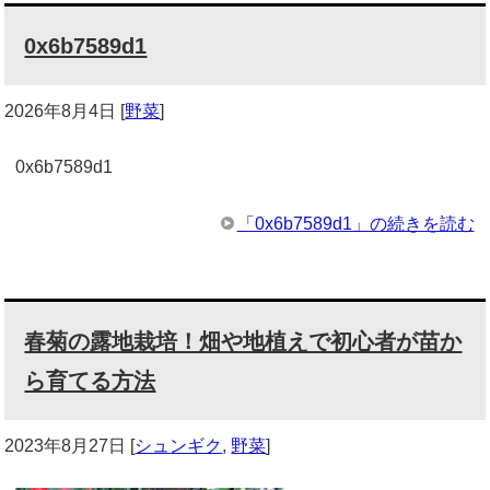
0x6b7589d1
2026年8月4日
[
野菜
]
0x6b7589d1
「0x6b7589d1」の続きを読む
春菊の露地栽培！畑や地植えで初心者が苗か
ら育てる方法
2023年8月27日
[
シュンギク
,
野菜
]