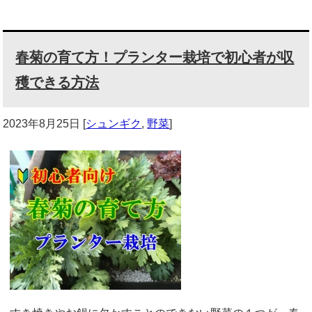
春菊の育て方！プランター栽培で初心者が収
穫できる方法
2023年8月25日
[
シュンギク
,
野菜
]