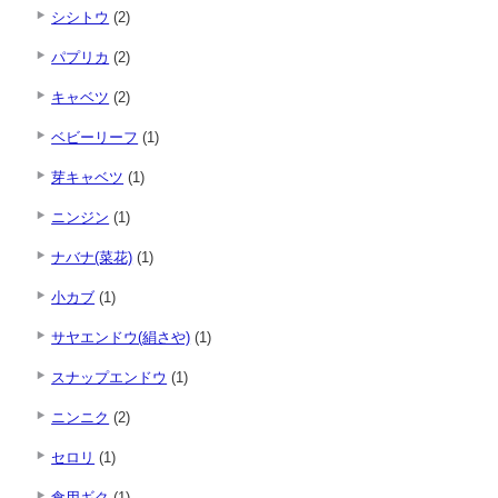
シシトウ
(2)
パプリカ
(2)
キャベツ
(2)
ベビーリーフ
(1)
芽キャベツ
(1)
ニンジン
(1)
ナバナ(菜花)
(1)
小カブ
(1)
サヤエンドウ(絹さや)
(1)
スナップエンドウ
(1)
ニンニク
(2)
セロリ
(1)
食用ギク
(1)