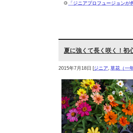
「ジニアプロフュージョンが
夏に強くて長く咲く！初
2015年7月18日
[
ジニア
,
草花（一