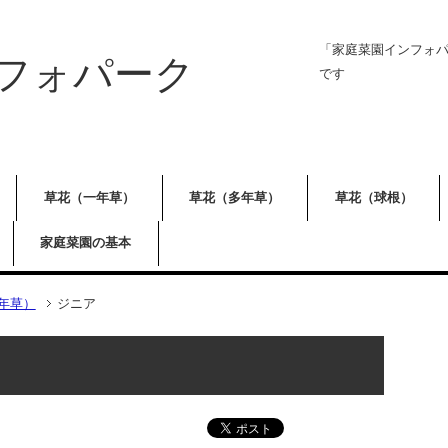
「家庭菜園インフォ
フォパーク
です
草花（一年草）
草花（多年草）
草花（球根）
家庭菜園の基本
年草）
ジニア