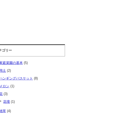
テゴリー
家庭菜園の基本
(5)
用土
(2)
ハンギングバスケット
(8)
メロン
(1)
花
(3)
花壇
(1)
雑草
(4)