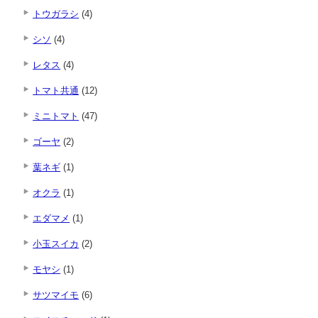
トウガラシ
(4)
シソ
(4)
レタス
(4)
トマト共通
(12)
ミニトマト
(47)
ゴーヤ
(2)
葉ネギ
(1)
オクラ
(1)
エダマメ
(1)
小玉スイカ
(2)
モヤシ
(1)
サツマイモ
(6)