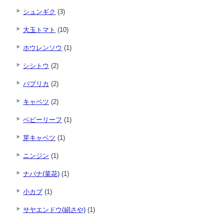
シュンギク
(3)
大玉トマト
(10)
ホウレンソウ
(1)
シシトウ
(2)
パプリカ
(2)
キャベツ
(2)
ベビーリーフ
(1)
芽キャベツ
(1)
ニンジン
(1)
ナバナ(菜花)
(1)
小カブ
(1)
サヤエンドウ(絹さや)
(1)