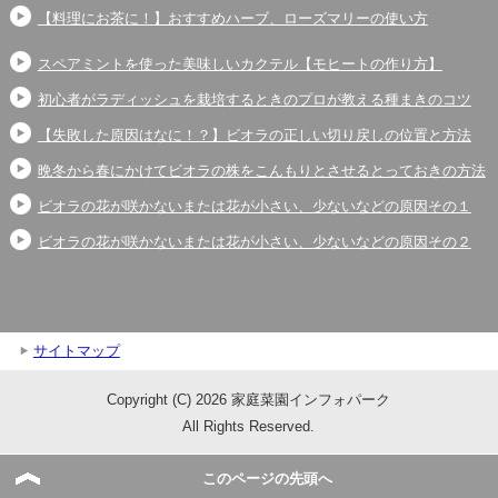
【料理にお茶に！】おすすめハーブ、ローズマリーの使い方
スペアミントを使った美味しいカクテル【モヒートの作り方】
初心者がラディッシュを栽培するときのプロが教える種まきのコツ
【失敗した原因はなに！？】ビオラの正しい切り戻しの位置と方法
晩冬から春にかけてビオラの株をこんもりとさせるとっておきの方法
ビオラの花が咲かないまたは花が小さい、少ないなどの原因その１
ビオラの花が咲かないまたは花が小さい、少ないなどの原因その２
サイトマップ
Copyright (C) 2026 家庭菜園インフォパーク
All Rights Reserved.
このページの先頭へ