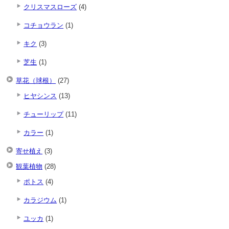
クリスマスローズ
(4)
コチョウラン
(1)
キク
(3)
芝生
(1)
草花（球根）
(27)
ヒヤシンス
(13)
チューリップ
(11)
カラー
(1)
寄せ植え
(3)
観葉植物
(28)
ポトス
(4)
カラジウム
(1)
ユッカ
(1)