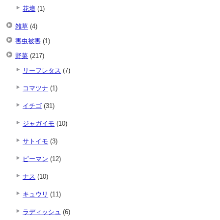
花壇
(1)
雑草
(4)
害虫被害
(1)
野菜
(217)
リーフレタス
(7)
コマツナ
(1)
イチゴ
(31)
ジャガイモ
(10)
サトイモ
(3)
ピーマン
(12)
ナス
(10)
キュウリ
(11)
ラディッシュ
(6)