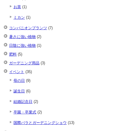
お茶
(1)
ミカン
(1)
コンパニオンプランツ
(7)
暑さに強い植物
(2)
日陰に強い植物
(1)
肥料
(5)
ガーデニング用品
(3)
イベント
(35)
母の日
(9)
誕生日
(6)
結婚記念日
(2)
卒園・卒業式
(2)
国際バラとガーデニングショウ
(13)