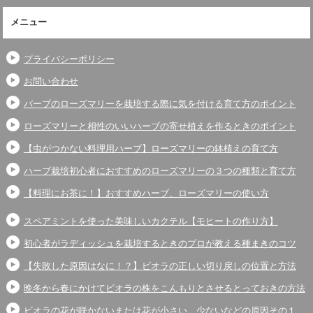
メニュー
プライバシーポリシー
お問い合わせ
バーブのローズマリーを栽培する際に気を付ける育て方のポイント
ローズマリーと相性のいいハーブの寄せ植えを作るときのポイント
【虫がつかない料理用ハーブ】ローズマリーの鉢植えの育て方
ハーブ栽培初心者におすすめのローズマリーの３つの種類と育て方
【料理にお茶に！】おすすめハーブ、ローズマリーの使い方
スペアミントを使った美味しいカクテル【モヒートの作り方】
初心者がラディッシュを栽培するときのプロが教える種まきのコツ
【失敗した原因はなに！？】ビオラの正しい切り戻しの位置と方法
晩冬から春にかけてビオラの株をこんもりとさせるとっておきの方法
ビオラの花が咲かないまたは花が小さい、少ないなどの原因その１