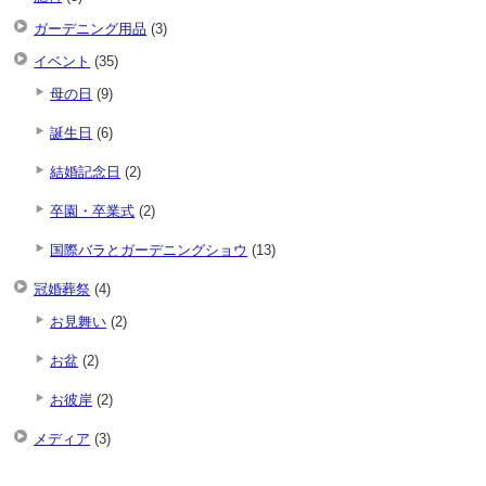
ガーデニング用品
(3)
イベント
(35)
母の日
(9)
誕生日
(6)
結婚記念日
(2)
卒園・卒業式
(2)
国際バラとガーデニングショウ
(13)
冠婚葬祭
(4)
お見舞い
(2)
お盆
(2)
お彼岸
(2)
メディア
(3)