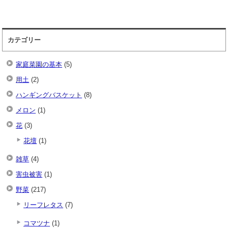
カテゴリー
家庭菜園の基本
(5)
用土
(2)
ハンギングバスケット
(8)
メロン
(1)
花
(3)
花壇
(1)
雑草
(4)
害虫被害
(1)
野菜
(217)
リーフレタス
(7)
コマツナ
(1)