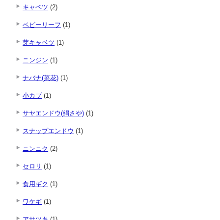
キャベツ
(2)
ベビーリーフ
(1)
芽キャベツ
(1)
ニンジン
(1)
ナバナ(菜花)
(1)
小カブ
(1)
サヤエンドウ(絹さや)
(1)
スナップエンドウ
(1)
ニンニク
(2)
セロリ
(1)
食用ギク
(1)
ワケギ
(1)
アサツキ
(1)