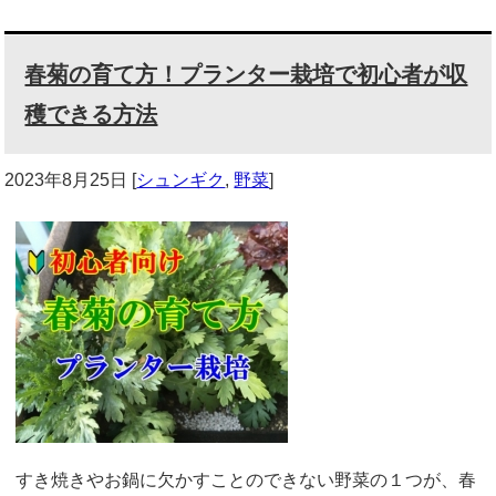
春菊の育て方！プランター栽培で初心者が収
穫できる方法
2023年8月25日
[
シュンギク
,
野菜
]
すき焼きやお鍋に欠かすことのできない野菜の１つが、春