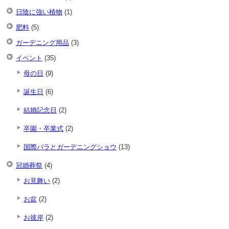
日陰に強い植物
(1)
肥料
(5)
ガーデニング用品
(3)
イベント
(35)
母の日
(9)
誕生日
(6)
結婚記念日
(2)
卒園・卒業式
(2)
国際バラとガーデニングショウ
(13)
冠婚葬祭
(4)
お見舞い
(2)
お盆
(2)
お彼岸
(2)