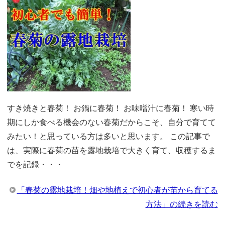
すき焼きと春菊！ お鍋に春菊！ お味噌汁に春菊！ 寒い時
期にしか食べる機会のない春菊だからこそ、自分で育てて
みたい！と思っている方は多いと思います。 この記事で
は、実際に春菊の苗を露地栽培で大きく育て、収穫するま
でを記録・・・
「春菊の露地栽培！畑や地植えで初心者が苗から育てる
方法」の続きを読む