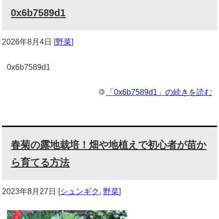
0x6b7589d1
2026年8月4日
[
野菜
]
0x6b7589d1
「0x6b7589d1」の続きを読む
春菊の露地栽培！畑や地植えで初心者が苗か
ら育てる方法
2023年8月27日
[
シュンギク
,
野菜
]