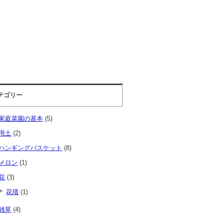
テゴリー
家庭菜園の基本
(5)
用土
(2)
ハンギングバスケット
(8)
メロン
(1)
花
(3)
花壇
(1)
雑草
(4)