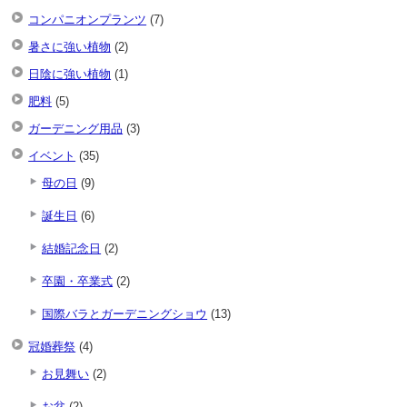
コンパニオンプランツ
(7)
暑さに強い植物
(2)
日陰に強い植物
(1)
肥料
(5)
ガーデニング用品
(3)
イベント
(35)
母の日
(9)
誕生日
(6)
結婚記念日
(2)
卒園・卒業式
(2)
国際バラとガーデニングショウ
(13)
冠婚葬祭
(4)
お見舞い
(2)
お盆
(2)