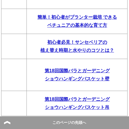
簡単！初心者がプランター栽培 できる
ペチュニアの基本的な育て方
初心者必見！サンセベリアの
植え替え時期と水やりのコツとは？
第18回国際バラとガーデニング
ショウハンギングバスケット壁
第18回国際バラとガーデニング
ショウハンギングバスケット吊
このページの先頭へ
枝豆の茹で方！時間は4分！