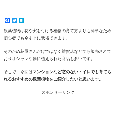
F
T
H
a
w
a
観葉植物は花や実を付ける植物の育て方よりも簡単なため
c
i
t
e
t
e
初心者でも今すぐに栽培できます。
b
t
n
o
e
a
そのため花屋さんだけではなく雑貨店などでも販売されて
o
r
k
おりオシャレな器に植えられた商品も多いです。
そこで、今回は
マンションなど
窓のないトイレでも育てら
れる
おすすめの観葉植物をご紹介
したいと思います。
スポンサーリンク