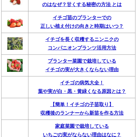
のはなぜ？甘くする秘密の方法 とは
イチゴ苗のプランターでの
正しい植え付けの向きと時期はいつ？
イチゴを長く収穫するニンニクの
コンパニオンプランツ活用方法
プランター菜園で栽培している
イチゴの実が大きくならない理由
イチゴの病気大全！
葉や実が白・黒・黄緑くなる原因とは？
【簡単！イチゴの子苗取り】
収穫後のランナーから新苗を作る方法
家庭菜園で栽培している
いちごの実がならない理由はなに？