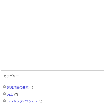
カテゴリー
家庭菜園の基本
(5)
用土
(2)
ハンギングバスケット
(8)