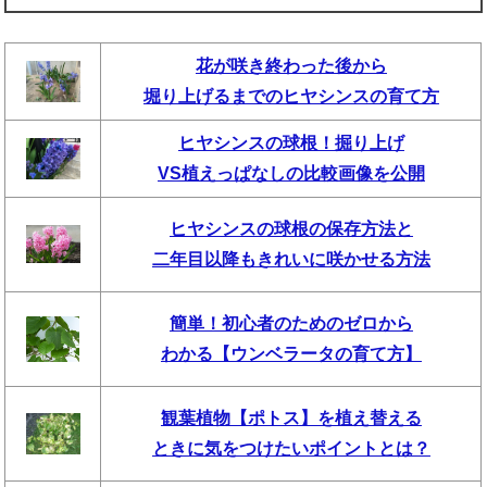
花が咲き終わった後から
堀り上げるまでのヒヤシンスの育て方
ヒヤシンスの球根！掘り上げ
VS植えっぱなしの比較画像を公開
ヒヤシンスの球根の保存方法と
二年目以降もきれいに咲かせる方法
簡単！初心者のためのゼロから
わかる【ウンベラータの育て方】
観葉植物【ポトス】を植え替える
ときに気をつけたいポイントとは？