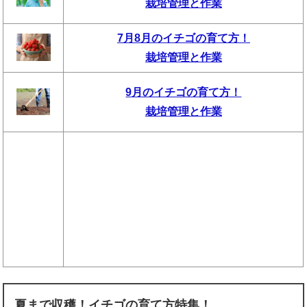
栽培管理と作業
7月8月のイチゴの育て方！
栽培管理と作業
9月のイチゴの育て方！
栽培管理と作業
夏まで収穫！イチゴの育て方特集！