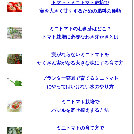
トマト・ミニトマト栽培で
実を大きく甘くするための肥料の種類
ミニトマトのわき芽はどこ？
トマト栽培に必要なわき芽かきとは
実がならないミニトマトを
たくさん実がなる大きな株にする育て方
プランター菜園で育てるミニトマト
にやってはいけない水のやり方
ミニトマト栽培で
バジルを寄せ植えする方法
ミニトマトの育て方で