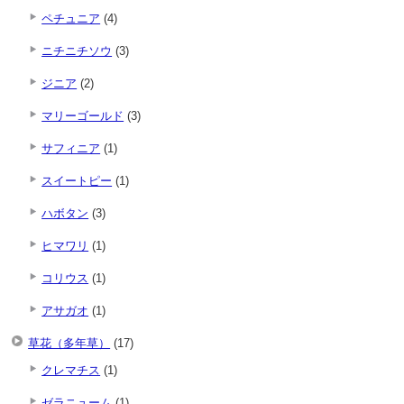
ペチュニア
(4)
ニチニチソウ
(3)
ジニア
(2)
マリーゴールド
(3)
サフィニア
(1)
スイートピー
(1)
ハボタン
(3)
ヒマワリ
(1)
コリウス
(1)
アサガオ
(1)
草花（多年草）
(17)
クレマチス
(1)
ゼラニューム
(1)