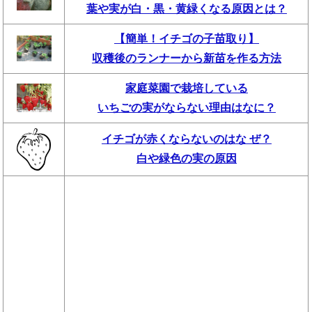
葉や実が白・黒・黄緑くなる原因とは？
【簡単！イチゴの子苗取り】
収穫後のランナーから新苗を作る方法
家庭菜園で栽培している
いちごの実がならない理由はなに？
イチゴが赤くならないのはな ぜ？
白や緑色の実の原因