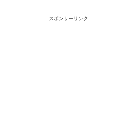
スポンサーリンク