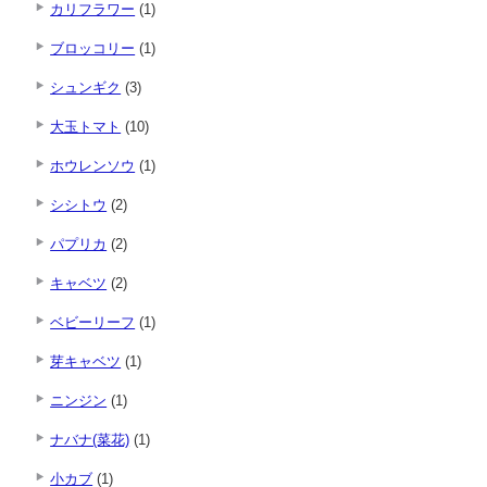
カリフラワー
(1)
ブロッコリー
(1)
シュンギク
(3)
大玉トマト
(10)
ホウレンソウ
(1)
シシトウ
(2)
パプリカ
(2)
キャベツ
(2)
ベビーリーフ
(1)
芽キャベツ
(1)
ニンジン
(1)
ナバナ(菜花)
(1)
小カブ
(1)