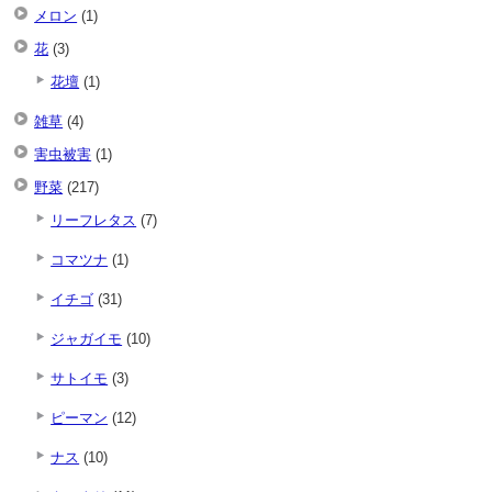
メロン
(1)
花
(3)
花壇
(1)
雑草
(4)
害虫被害
(1)
野菜
(217)
リーフレタス
(7)
コマツナ
(1)
イチゴ
(31)
ジャガイモ
(10)
サトイモ
(3)
ピーマン
(12)
ナス
(10)