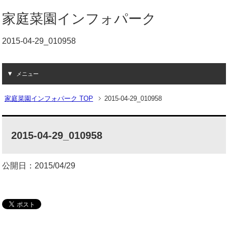
家庭菜園インフォパーク
2015-04-29_010958
メニュー
家庭菜園インフォパーク TOP
2015-04-29_010958
2015-04-29_010958
公開日：2015/04/29