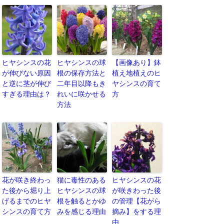
ヒヤシンスの花
ヒヤシンスの球
【画像あり】鉢
が伸びない原因
根の保存方法と
植え地植えのヒ
と逆に茎が伸び
二年目以降もき
ヤシンスの育て
すぎる理由は？
れいに咲かせる
方
方法
花が咲き終わっ
猫に毒性のある
ヒヤシンスの花
た後から堀り上
ヒヤシンスの球
が咲きわった後
げるまでのヒヤ
根を触るとかゆ
の管理【花がら
シンスの育て方
みを感じる理由
摘み】をする理
由