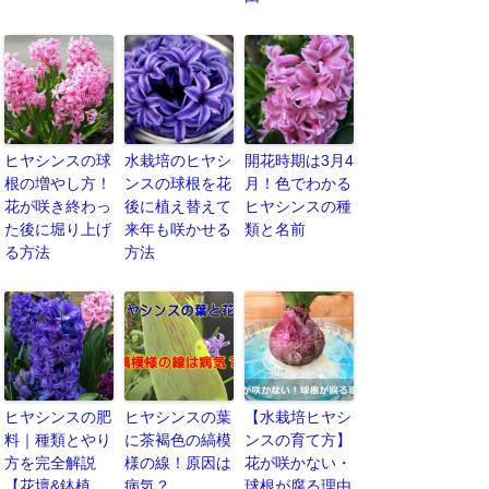
ヒヤシンスの球
水栽培のヒヤシ
開花時期は3月4
根の増やし方！
ンスの球根を花
月！色でわかる
花が咲き終わっ
後に植え替えて
ヒヤシンスの種
た後に堀り上げ
来年も咲かせる
類と名前
る方法
方法
ヒヤシンスの肥
ヒヤシンスの葉
【水栽培ヒヤシ
料｜種類とやり
に茶褐色の縞模
ンスの育て方】
方を完全解説
様の線！原因は
花が咲かない・
【花壇&鉢植
病気？
球根が腐る理由