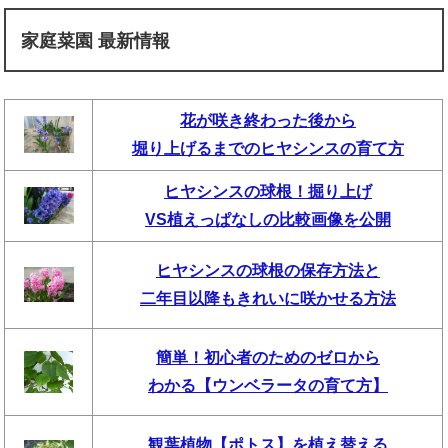
家庭菜園 最新情報
花が咲き終わった後から
堀り上げるまでのヒヤシンスの育て方
ヒヤシンスの球根！掘り上げ
VS植えっぱなしの比較画像を公開
ヒヤシンスの球根の保存方法と
二年目以降もきれいに咲かせる方法
簡単！初心者のためのゼロから
わかる【ウンベラータの育て方】
観葉植物【ポトス】を植え替える