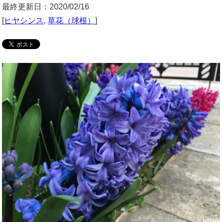
最終更新日：2020/02/16
[
ヒヤシンス
,
草花（球根）
]