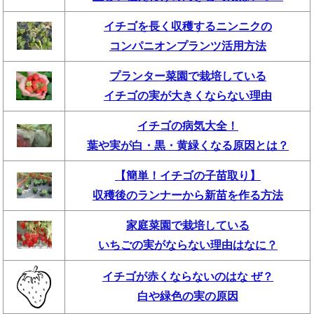
イチゴを長く収穫するニンニクの
コンパニオンプランツ活用方法
プランター菜園で栽培している
イチゴの実が大きくならない理由
イチゴの病気大全！
葉や実が白・黒・黄緑くなる原因とは？
【簡単！イチゴの子苗取り】
収穫後のランナーから新苗を作る方法
家庭菜園で栽培している
いちごの実がならない理由はなに？
イチゴが赤くならないのはな ぜ？
白や緑色の実の原因