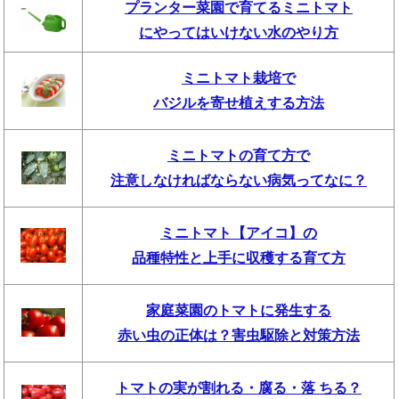
プランター菜園で育てるミニトマト
にやってはいけない水のやり方
ミニトマト栽培で
バジルを寄せ植えする方法
ミニトマトの育て方で
注意しなければならない病気ってなに？
ミニトマト【アイコ】の
品種特性と上手に収穫する育て方
家庭菜園のトマトに発生する
赤い虫の正体は？害虫駆除と対策方法
トマトの実が割れる・腐る・落 ちる？