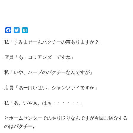
F
T
H
a
w
a
私「すみませーんパクチーの苗ありますか？」
c
i
t
e
t
e
b
t
n
店員「あ、コリアンダーですね」
o
e
a
o
r
k
私「いや、ハーブのパクチーなんですが」
店員「あーはいはい、シャンツァイですか」
私「あ、いやぁ、はぁ・・・・・・」
とホームセンターでのやり取りなんですが今回ご紹介する
のは
パクチー。