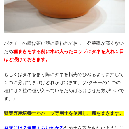
パクチーの種は硬い殻に覆われており、発芽率が高くない
ため
種まきをする前に水の入ったコップにタネを入れ１日
ほど浸けておきます。
もしくはタネをまく際にタネを指先でひねるように押して
２つに分けてまけばどれかは出ます。(パクチーの１つの
種には２粒の種が入っているためばらけさせた方がいいで
す。)
野菜専用培養土かハーブ専用土を使用し、種をまきます。
発芽には２週間くらいかかる
ため土を乾かさないようにこ