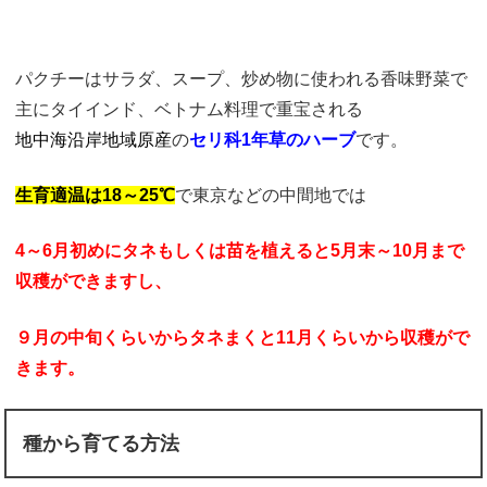
パクチーはサラダ、スープ、炒め物に使われる香味野菜で
主にタイインド、ベトナム料理で重宝される
地中海沿岸地域原産
の
セリ科1年草のハーブ
です。
生育適温は18～25℃
で東京などの中間地では
4～6月初めにタネ
もしくは苗を植えると5月末～10月
まで
収穫ができますし、
９月の中旬くらいからタネまくと11月くらいから収穫がで
きます。
種から育てる方法