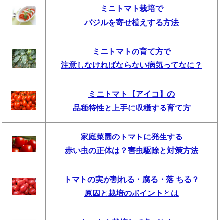
ミニトマト栽培で
バジルを寄せ植えする方法
ミニトマトの育て方で
注意しなければならない病気ってなに？
ミニトマト【アイコ】の
品種特性と上手に収穫する育て方
家庭菜園のトマトに発生する
赤い虫の正体は？害虫駆除と対策方法
トマトの実が割れる・腐る・落 ちる？
原因と栽培のポイントとは