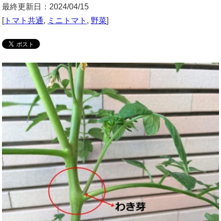
最終更新日：2024/04/15
[
トマト共通
,
ミニトマト
,
野菜
]