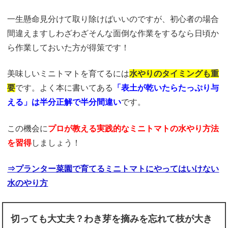
一生懸命見分けて取り除けばいいのですが、初心者の場合
間違えますしわざわざそんな面倒な作業をするなら日頃か
ら作業しておいた方が得策です！
美味しいミニトマトを育てるには
水やりのタイミングも重
要
です。よく本に書いてある
「表土が乾いたらたっぷり与
える」は半分正解で半分間違い
です。
この機会に
プロが教える実践的なミニトマトの水やり方法
を習得
しましょう！
⇒プランター菜園で育てるミニトマトにやってはいけない
水のやり方
切っても大丈夫？わき芽を摘みを忘れて枝が大き