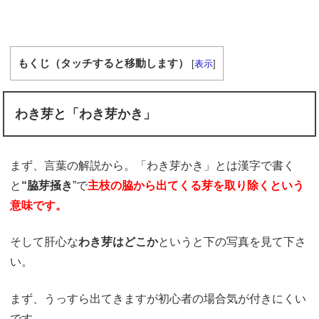
もくじ（タッチすると移動します）
[
表示
]
わき芽と「わき芽かき」
まず、言葉の解説から。「わき芽かき」とは漢字で書く
と
“脇芽掻き
”で
主枝の脇から
出てくる芽を取り除くという
意味です。
そして肝心な
わき芽はどこか
というと下の写真を見て下さ
い。
まず、うっすら出てきますが初心者の場合気が付きにくい
です。