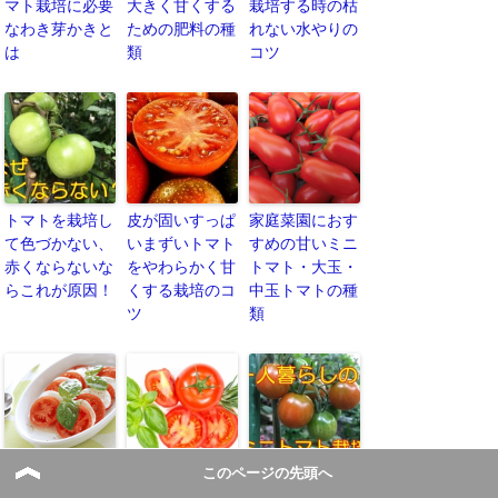
マト栽培に必要
大きく甘くする
栽培する時の枯
なわき芽かきと
ための肥料の種
れない水やりの
は
類
コツ
トマトを栽培し
皮が固いすっぱ
家庭菜園におす
て色づかない、
いまずいトマト
すめの甘いミニ
赤くならないな
をやわらかく甘
トマト・大玉・
らこれが原因！
くする栽培のコ
中玉トマトの種
ツ
類
このページの先頭へ
ミニトマト栽培
トマトのコンパ
一人暮らしのミ