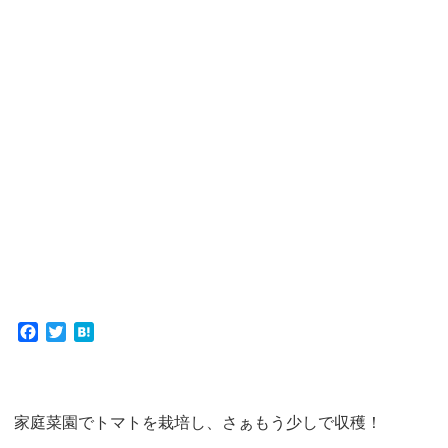
F
T
H
a
w
a
c
i
t
e
t
e
b
t
n
家庭菜園でトマトを栽培し、さぁもう少しで収穫！
o
e
a