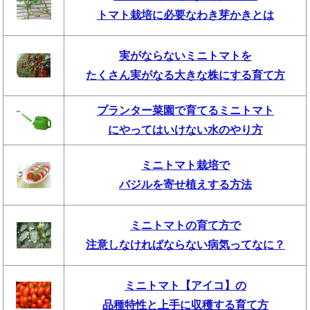
トマト栽培に必要なわき芽かきとは
実がならないミニトマトを
たくさん実がなる大きな株にする育て方
プランター菜園で育てるミニトマト
にやってはいけない水のやり方
ミニトマト栽培で
バジルを寄せ植えする方法
ミニトマトの育て方で
注意しなければならない病気ってなに？
ミニトマト【アイコ】の
品種特性と上手に収穫する育て方