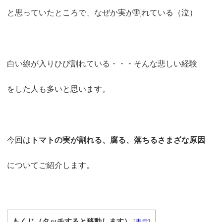
o
r
k
と思っていたところで、なぜか実が割れている（泣）
白い線が入りひび割れている・・・そんな悲しい経験
をした人も多いと思います。
今回は
トマトの実が割れる、腐る、落ちるさまざな原因
についてご紹介します。
もくじ（タッチすると移動します）
[
表示
]