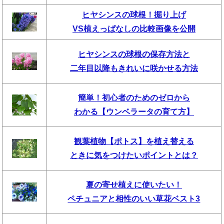
ヒヤシンスの球根！掘り上げ
VS植えっぱなしの比較画像を公開
ヒヤシンスの球根の保存方法と
二年目以降もきれいに咲かせる方法
簡単！初心者のためのゼロから
わかる【ウンベラータの育て方】
観葉植物【ポトス】を植え替える
ときに気をつけたいポイントとは？
夏の寄せ植えに使いたい！
ペチュニアと相性のいい草花ベスト3