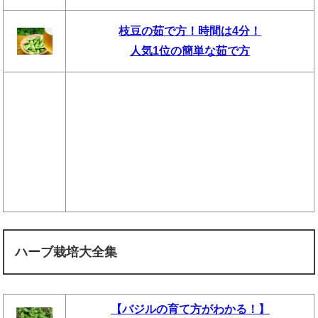
枝豆の茹で方！時間は4分！
人気1位の簡単な茹で方
ハーブ栽培大全集
【バジルの育て方がわかる！】