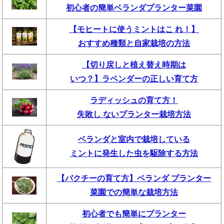
初心者の簡単ベランダプランター菜園
【モヒートに使うミントはこ れ！】
おすすめ種類と自家栽培の方法
【切り戻しと植え替え時期は
いつ？】ラベンダーの正しい育て方
ラディッシュの育て方！
失敗し ないプランター栽培方法
ベランダと室内で栽培している
ミントに発生した虫を駆除する方法
【パクチーの育て方】ベランダ プランター
菜園での簡単な栽培方法
初心者でも簡単にプランター