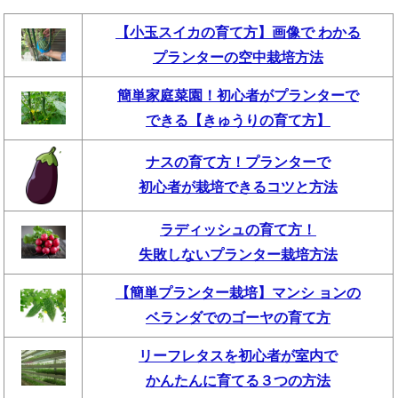
【小玉スイカの育て方】画像で わかる
プランターの空中栽培方法
簡単家庭菜園！初心者がプランターで
できる【きゅうりの育て方】
ナスの育て方！プランターで
初心者が栽培できるコツと方法
ラディッシュの育て方！
失敗しないプランター栽培方法
【簡単プランター栽培】マンシ ョンの
ベランダでのゴーヤの育て方
リーフレタスを初心者が室内で
かんたんに育てる３つの方法