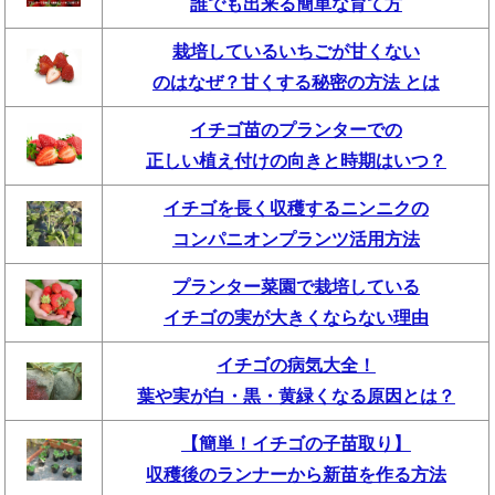
誰でも出来る簡単な育て方
栽培しているいちごが甘くない
のはなぜ？甘くする秘密の方法 とは
イチゴ苗のプランターでの
正しい植え付けの向きと時期はいつ？
イチゴを長く収穫するニンニクの
コンパニオンプランツ活用方法
プランター菜園で栽培している
イチゴの実が大きくならない理由
イチゴの病気大全！
葉や実が白・黒・黄緑くなる原因とは？
【簡単！イチゴの子苗取り】
収穫後のランナーから新苗を作る方法