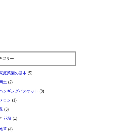
テゴリー
家庭菜園の基本
(5)
用土
(2)
ハンギングバスケット
(8)
メロン
(1)
花
(3)
花壇
(1)
雑草
(4)