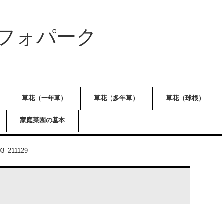
フォパーク
草花（一年草）
草花（多年草）
草花（球根）
家庭菜園の基本
03_211129