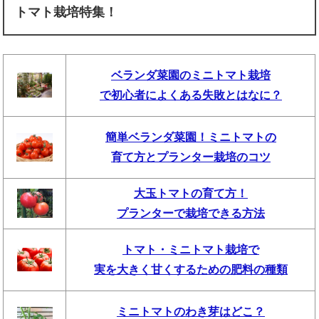
トマト栽培特集！
ベランダ菜園のミニトマト栽培
で初心者によくある失敗とはなに？
簡単ベランダ菜園！ミニトマトの
育て方とプランター栽培のコツ
大玉トマトの育て方！
プランターで栽培できる方法
トマト・ミニトマト栽培で
実を大きく甘くするための肥料の種類
ミニトマトのわき芽はどこ？