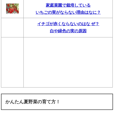
家庭菜園で栽培している
いちごの実がならない理由はなに？
イチゴが赤くならないのはな ぜ？
白や緑色の実の原因
かんたん夏野菜の育て方！