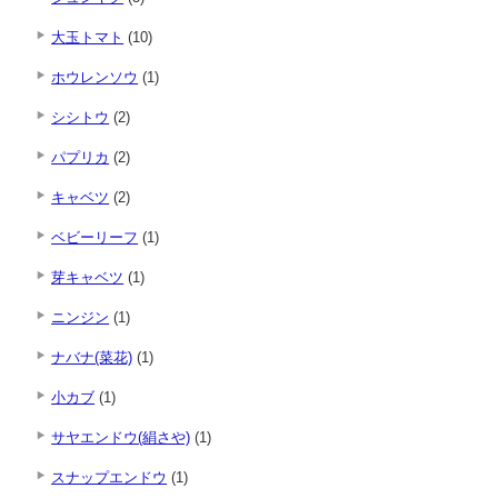
大玉トマト
(10)
ホウレンソウ
(1)
シシトウ
(2)
パプリカ
(2)
キャベツ
(2)
ベビーリーフ
(1)
芽キャベツ
(1)
ニンジン
(1)
ナバナ(菜花)
(1)
小カブ
(1)
サヤエンドウ(絹さや)
(1)
スナップエンドウ
(1)