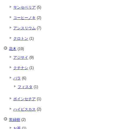
サンセベリア
(5)
コーヒーノキ
(2)
アンスリウム
(7)
クロトン
(1)
花木
(19)
アジサイ
(9)
クチナシ
(1)
バラ
(6)
フィスタ
(1)
ポインセチア
(1)
ハイビスカス
(2)
常緑樹
(2)
お茶
(1)