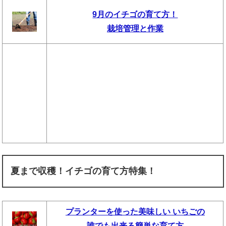
9月のイチゴの育て方！
栽培管理と作業
夏まで収穫！イチゴの育て方特集！
プランターを使った美味しい いちごの
誰でも出来る簡単な育て方