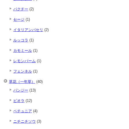
パクチー
(2)
セージ
(1)
イタリアンパセリ
(2)
ルッコラ
(1)
カモミール
(1)
レモンバーム
(1)
フェンネル
(1)
草花（一年草）
(40)
パンジー
(13)
ビオラ
(12)
ペチュニア
(4)
ニチニチソウ
(3)