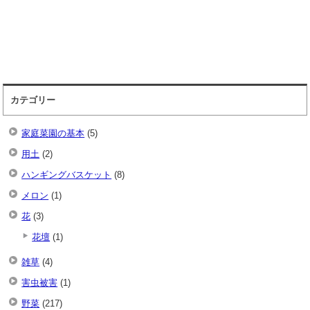
カテゴリー
家庭菜園の基本
(5)
用土
(2)
ハンギングバスケット
(8)
メロン
(1)
花
(3)
花壇
(1)
雑草
(4)
害虫被害
(1)
野菜
(217)