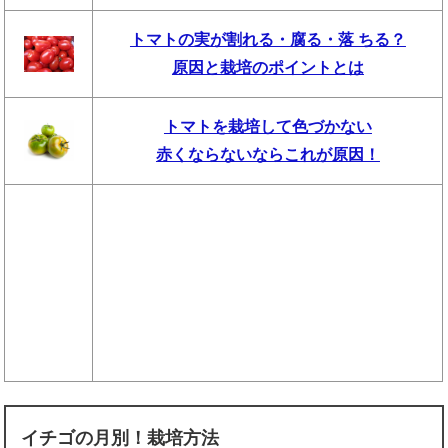
トマトの実が割れる・腐る・落 ちる？
原因と栽培のポイントとは
トマトを栽培して色づかない
赤くならないならこれが原因！
イチゴの月別！栽培方法