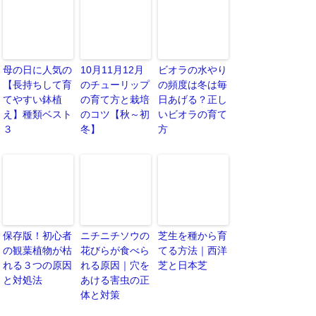
母の日に人気の
10月11月12月
ビオラの水やり
【長持ちして育
のチューリップ
の頻度は冬は毎
てやすい鉢植
の育て方と栽培
日あげる？正し
え】種類ベスト
のコツ【秋～初
いビオラの育て
３
冬】
方
保存版！初心者
ニチニチソウの
芝生を種から育
の観葉植物が枯
花びらが食べら
てる方法｜西洋
れる３つの原因
れる原因｜穴を
芝と日本芝
と対処法
あける害虫の正
体と対策