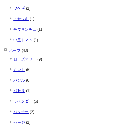
ワケギ
(1)
アサツキ
(1)
チマサンチュ
(1)
中玉トマト
(1)
ハーブ
(40)
ローズマリー
(9)
ミント
(6)
バジル
(6)
パセリ
(1)
ラベンダー
(5)
パクチー
(2)
セージ
(1)