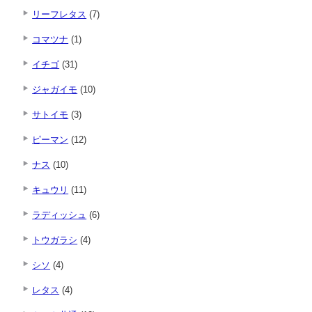
リーフレタス
(7)
コマツナ
(1)
イチゴ
(31)
ジャガイモ
(10)
サトイモ
(3)
ピーマン
(12)
ナス
(10)
キュウリ
(11)
ラディッシュ
(6)
トウガラシ
(4)
シソ
(4)
レタス
(4)