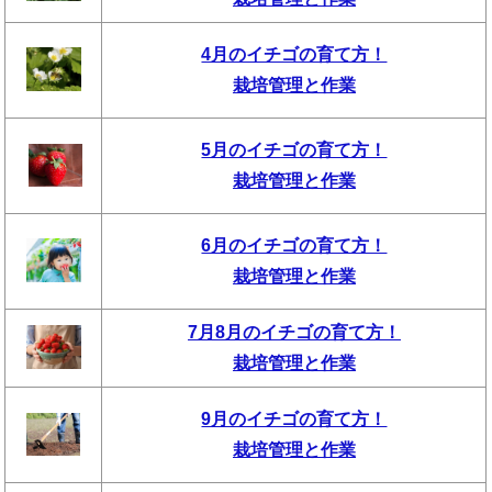
4月のイチゴの育て方！
栽培管理と作業
5月のイチゴの育て方！
栽培管理と作業
6月のイチゴの育て方！
栽培管理と作業
7月8月のイチゴの育て方！
栽培管理と作業
9月のイチゴの育て方！
栽培管理と作業