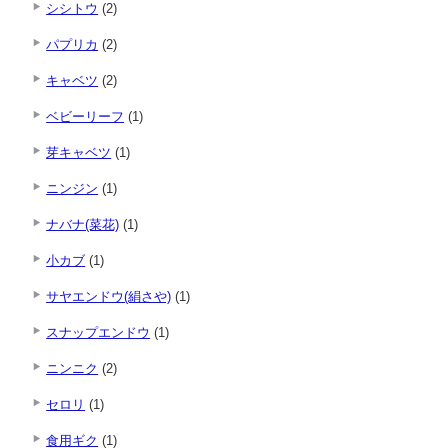
シシトウ
(2)
パプリカ
(2)
キャベツ
(2)
ベビーリーフ
(1)
芽キャベツ
(1)
ニンジン
(1)
ナバナ(菜花)
(1)
小カブ
(1)
サヤエンドウ(絹さや)
(1)
スナップエンドウ
(1)
ニンニク
(2)
セロリ
(1)
食用ギク
(1)