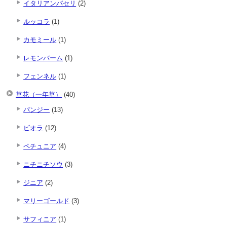
イタリアンパセリ
(2)
ルッコラ
(1)
カモミール
(1)
レモンバーム
(1)
フェンネル
(1)
草花（一年草）
(40)
パンジー
(13)
ビオラ
(12)
ペチュニア
(4)
ニチニチソウ
(3)
ジニア
(2)
マリーゴールド
(3)
サフィニア
(1)