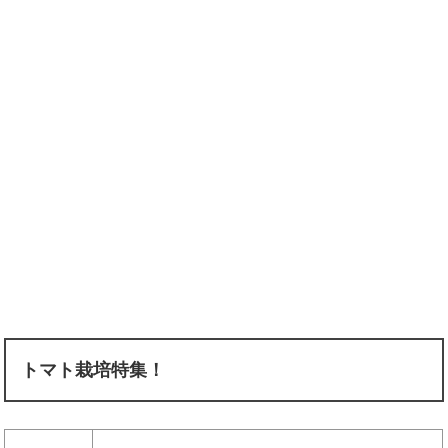
トマト栽培特集！