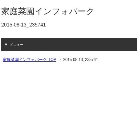
家庭菜園インフォパーク
2015-08-13_235741
メニュー
家庭菜園インフォパーク TOP
2015-08-13_235741