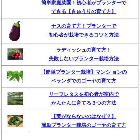
簡単家庭菜園！初心者がプランターで
できる【きゅうりの育て方】
ナスの育て方！プランターで
初心者が栽培できるコツと方法
ラディッシュの育て方！
失敗しないプランター栽培方法
【簡単プランター栽培】マンシ ョンの
ベランダでのゴーヤの育て方
リーフレタスを初心者が室内で
かんたんに育てる３つの方法
【実がならないのはなぜ？】
簡単プランター栽培のゴーヤの育て方