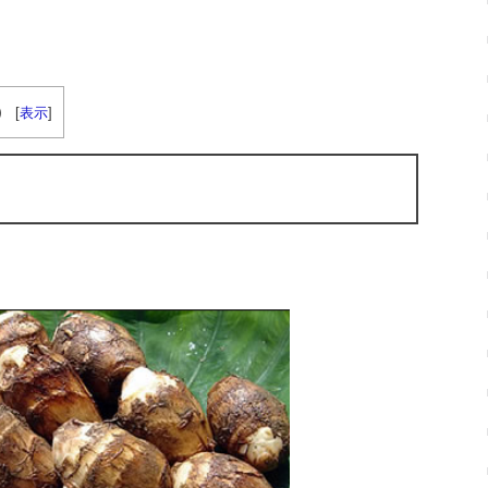
）
[
表示
]