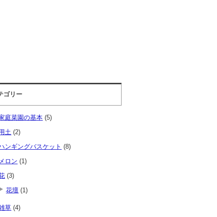
テゴリー
家庭菜園の基本
(5)
用土
(2)
ハンギングバスケット
(8)
メロン
(1)
花
(3)
花壇
(1)
雑草
(4)