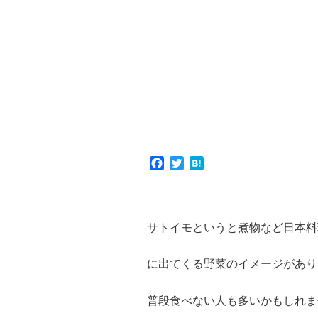
F
T
H
a
w
a
c
i
t
e
t
e
b
t
n
サトイモというと煮物など日本料
o
e
a
o
r
k
に出てくる野菜のイメージがあり
普段食べない人も多いかもしれま