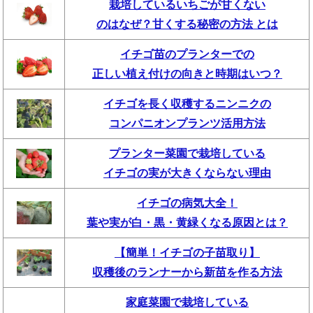
栽培しているいちごが甘くない
のはなぜ？甘くする秘密の方法 とは
イチゴ苗のプランターでの
正しい植え付けの向きと時期はいつ？
イチゴを長く収穫するニンニクの
コンパニオンプランツ活用方法
プランター菜園で栽培している
イチゴの実が大きくならない理由
イチゴの病気大全！
葉や実が白・黒・黄緑くなる原因とは？
【簡単！イチゴの子苗取り】
収穫後のランナーから新苗を作る方法
家庭菜園で栽培している