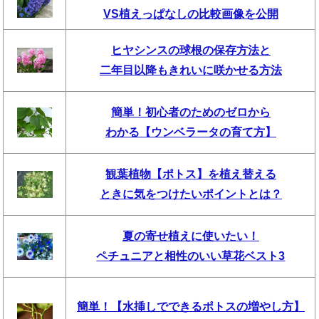
VS植えっぱなしの比較画像を公開
ヒヤシンスの球根の保存方法と
二年目以降もきれいに咲かせる方法
簡単！初心者のためのゼロから
わかる【ウンベラータの育て方】
観葉植物【ポトス】を植え替える
ときに気をつけたいポイントとは？
夏の寄せ植えに使いたい！
ペチュニアと相性のいい草花ベスト3
簡単！【水挿しでできるポトスの増やし方】