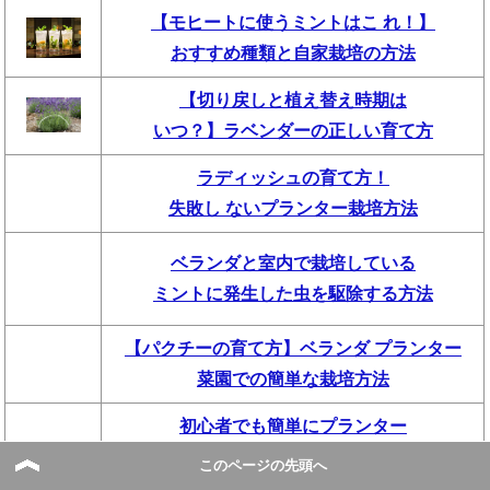
【モヒートに使うミントはこ れ！】
おすすめ種類と自家栽培の方法
【切り戻しと植え替え時期は
いつ？】ラベンダーの正しい育て方
ラディッシュの育て方！
失敗し ないプランター栽培方法
ベランダと室内で栽培している
ミントに発生した虫を駆除する方法
【パクチーの育て方】ベランダ プランター
菜園での簡単な栽培方法
初心者でも簡単にプランター
菜 園で収穫できる【しその育て方】
このページの先頭へ