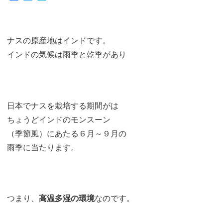
a
w
a
c
i
t
e
t
e
b
t
n
ナスの原産地はインドです。
o
e
a
インドの気候は雨季と乾季があり
o
r
k
日本でナスを栽培する期間がは
ちょうどインドのモンスーン
（季節風）にあたる６月～９月の
雨季に当たります。
つまり、
高温多湿の環境
なのです。