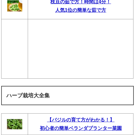
枝豆の茹で方！時間は4分！
人気1位の簡単な茹で方
ハーブ栽培大全集
【バジルの育て方がわかる！】
初心者の簡単ベランダプランター菜園