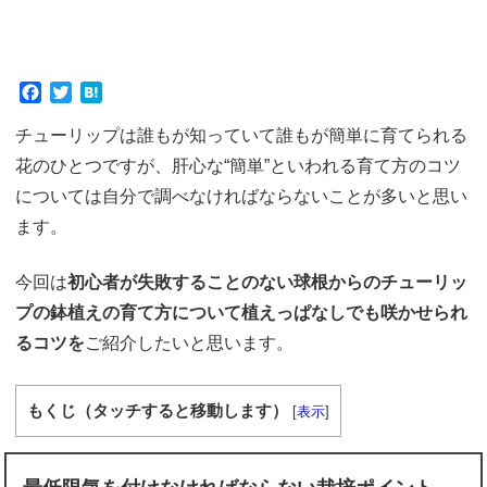
F
T
H
a
w
a
チューリップは誰もが知っていて誰もが簡単に育てられる
c
i
t
e
t
e
花のひとつですが、肝心な“簡単”といわれる育て方のコツ
b
t
n
については自分で調べなければならないことが多いと思い
o
e
a
o
r
ます。
k
今回は
初心者が失敗することのない
球根からのチューリッ
プの鉢植えの育て方について
植えっぱなしでも咲かせられ
るコツを
ご紹介したいと思います。
もくじ（タッチすると移動します）
[
表示
]