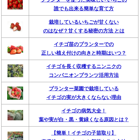
誰でも出来る簡単な育て方
栽培しているいちごが甘くない
のはなぜ？甘くする秘密の方法 とは
イチゴ苗のプランターでの
正しい植え付けの向きと時期はいつ？
イチゴを長く収穫するニンニクの
コンパニオンプランツ活用方法
プランター菜園で栽培している
イチゴの実が大きくならない理由
イチゴの病気大全！
葉や実が白・黒・黄緑くなる原因とは？
【簡単！イチゴの子苗取り】