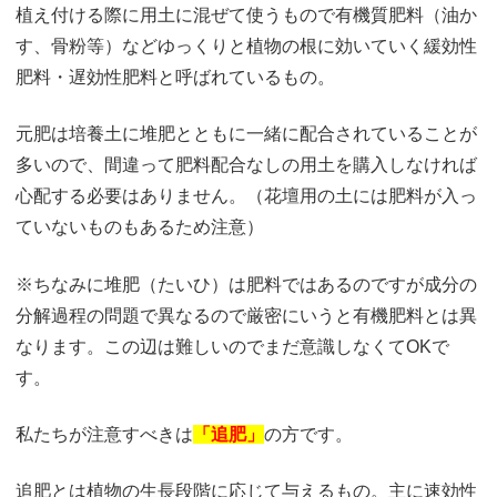
植え付ける際に用土に混ぜて使うもので有機質肥料（油か
す、骨粉等）などゆっくりと植物の根に効いていく緩効性
肥料・遅効性肥料と呼ばれているもの。
元肥は培養土に堆肥とともに一緒に配合されていることが
多いので、間違って肥料配合なしの用土を購入しなければ
心配する必要はありません。（花壇用の土には肥料が入っ
ていないものもあるため注意）
※ちなみに堆肥（たいひ）は肥料ではあるのですが成分の
分解過程の問題で異なるので厳密にいうと有機肥料とは異
なります。この辺は難しいのでまだ意識しなくてOKで
す。
私たちが注意すべきは
「追肥」
の方です。
追肥とは植物の生長段階に応じて与えるもの。主に速効性