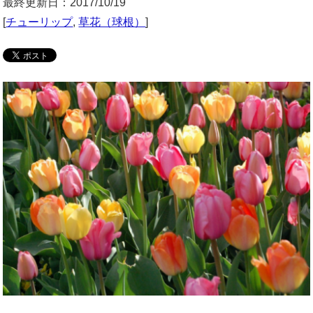
最終更新日：2017/10/19
[
チューリップ
,
草花（球根）
]