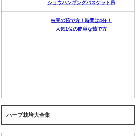
ショウハンギングバスケット吊
枝豆の茹で方！時間は4分！
人気1位の簡単な茹で方
ハーブ栽培大全集