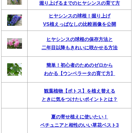
堀り上げるまでのヒヤシンスの育て方
ヒヤシンスの球根！掘り上げ
VS植えっぱなしの比較画像を公開
ヒヤシンスの球根の保存方法と
二年目以降もきれいに咲かせる方法
簡単！初心者のためのゼロから
わかる【ウンベラータの育て方】
観葉植物【ポトス】を植え替える
ときに気をつけたいポイントとは？
夏の寄せ植えに使いたい！
ペチュニアと相性のいい草花ベスト3